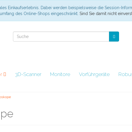
les Einkaufserlebnis. Dabei werden beispielsweise die Session-Infor
nsumfang des Online-Shops eingeschränkt.
Sind Sie damit nicht einverst
ör
3D-Scanner
Monitore
Vorführgeräte
Robu
oskope
ope