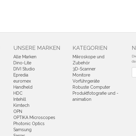
N
UNSERE MARKEN
KATEGORIEN
N
Di
Alle Marken
Mikroskope und
da
Dino-Lite
Zubehör
DIVI Studio
3D-Scanner
Ne
Epredia
Monitore
euromex
Vorführgeräte
Handheld
Robuste Computer
HDC
Produktfotografie und -
Intehill
animation
Kimtech
OPN
OPTIKA Microscopes
Photonic Optics
Samsung
Sarras