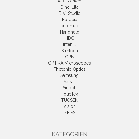
Alle Marken
Dino-Lite
DIVI Studio
Epredia
euromex
Handheld
HDC
Intehill
Kimtech
OPN
OPTIKA Microscopes
Photonic Optics
Samsung
Sarras
Sindoh
ToupTek
TUCSEN
Vision
ZEISS
KATEGORIEN