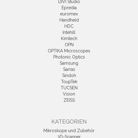
DIVI Studio
Epredia
euromex
Handheld
HDC
Intehill
Kimtech
OPN
OPTIKA Microscopes
Photonic Optics
Samsung
Sarras
Sindoh
ToupTek
TUCSEN
Vision
ZEISS
KATEGORIEN
Mikroskope und Zubehör
3D-Scanner