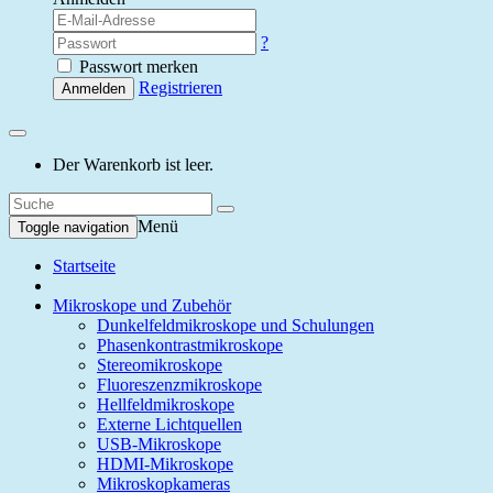
?
Passwort merken
Registrieren
Anmelden
Der Warenkorb ist leer.
Menü
Toggle navigation
Startseite
Mikroskope und Zubehör
Dunkelfeldmikroskope und Schulungen
Phasenkontrastmikroskope
Stereomikroskope
Fluoreszenzmikroskope
Hellfeldmikroskope
Externe Lichtquellen
USB-Mikroskope
HDMI-Mikroskope
Mikroskopkameras