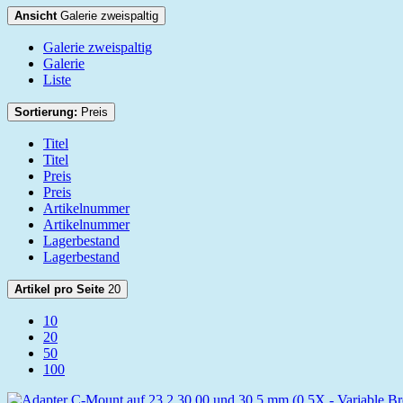
Ansicht
Galerie zweispaltig
Galerie zweispaltig
Galerie
Liste
Sortierung:
Preis
Titel
Titel
Preis
Preis
Artikelnummer
Artikelnummer
Lagerbestand
Lagerbestand
Artikel pro Seite
20
10
20
50
100