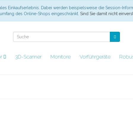
les Einkaufserlebnis. Dabei werden beispielsweise die Session-Infor
nsumfang des Online-Shops eingeschränkt.
Sind Sie damit nicht einverst
ör
3D-Scanner
Monitore
Vorführgeräte
Robu