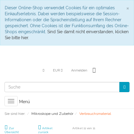
S
×
Dieser Online-Shop verwendet Cookies für ein optimales
Einkaufserlebnis. Dabei werden beispielsweise die Session-
Informationen oder die Spracheinstellung auf Ihrem Rechner
gespeichert. Ohne Cookies ist der Funktionsumfang des Online-
Shops eingeschränkt.
Sind Sie damit nicht einverstanden, klicken
Sie bitte hier.
EUR
Anmelden
Toggle
Menü
navigation
Sie sind hier:
Mikroskope und Zubehör
Verbrauchsmaterial
Zur
Artikel
Artikel 11 von 11
Übersicht
zurück