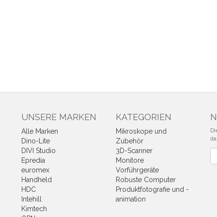
N
UNSERE MARKEN
KATEGORIEN
N
Di
Alle Marken
Mikroskope und
da
Dino-Lite
Zubehör
DIVI Studio
3D-Scanner
Ne
Epredia
Monitore
euromex
Vorführgeräte
Handheld
Robuste Computer
HDC
Produktfotografie und -
Intehill
animation
Kimtech